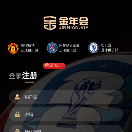
送
18
元
注册
登录