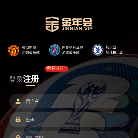
送
18
元
注册
登录