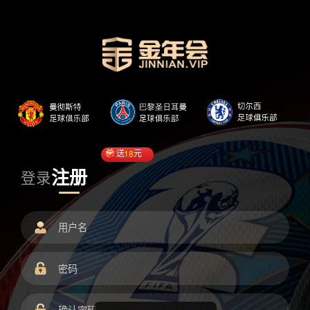
送
18
元
注册
登录